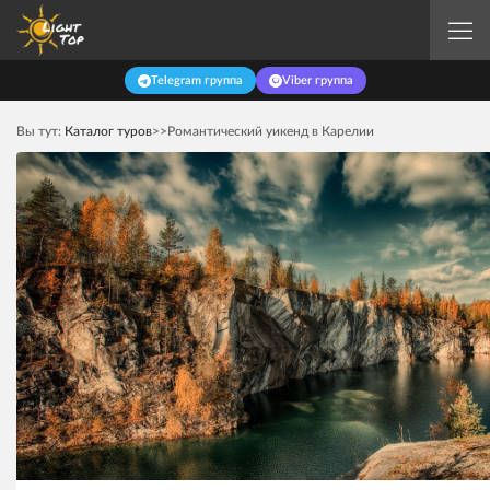
Telegram группа
Viber группа
Главная
Вы тут:
Каталог туров
>>
Романтический уикенд в Карелии
Авиатуры
Туры по Беларуси
Туры для школьников
Туры для корпоративных групп
Экскурсионные туры
Отдых в Абхазии 2026
Отдых в ГРУЗИИ 2026
Туры в Китай