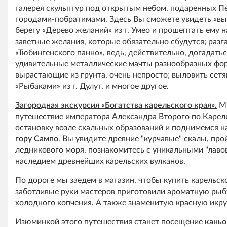
галерея скульптур под открытым небом, подаренных П
городами-побратимами. Здесь Вы сможете увидеть «вы
берегу «Дерево желаний» из г. Умео и прошептать ему н
заветные желания, которые обязательно сбудутся; разг
«Тюбингенского панно», ведь, действительно, догадатьс
удивительные металлические мачты разнообразных фор
вырастающие из грунта, очень непросто; выловить сетя
«Рыбаками» из г. Дулут, и многое другое.
Загородная экскурсия «Богатства карельского края».
Мы
путешествие императора Александра Второго по Карел
остановку возле скальных образований и поднимемся н
гору Сампо
. Вы увидите древние "курчавые" скалы, про
ледникового моря, познакомитесь с уникальными "лаво
наследием древнейших карельских вулканов.
По дороге мы заедем в магазин, чтобы купить карельск
заботливые руки мастеров приготовили ароматную рыбу
холодного копчения. А также знаменитую красную икру
Изюминкой этого путешествия станет посещение
каньо