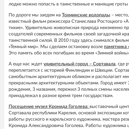
лодке можно попасть в таинственные и манящие гроты
По дороге мы заедем на
Тохминские водопады
– место,
известный фильм режиссера Станислава Ростоцкого «А
тихие». Удивительно живописная природа неизменно пр
создателей современных фильмов своей загадочной кра
таинственной силой. В 2010 году здесь снимался фильм
«Темный мир». Мы сделаем остановку возле
памятника 
Это память обо всех погибших во время «Зимней войны» 
А еще нас ждет
удивительный город – Сортавала
, где 
переплетается с историей Финляндии и Швеции. Сорта
самобытным архитектурным обликом и располагает м
прекрасными архитектурными объектами. Город имеет 
рождения, 3 названия, пережил 3 полных смены населе
принадлежал в разное время трем государствам.
Посещение музея Кронида Гоголева:
выставочный цент
Сортавала республики Карелия, основой экспозиции ко
работы русского и карельского художника, мастера рез
Кронида Александровича Гоголева. Работы художника