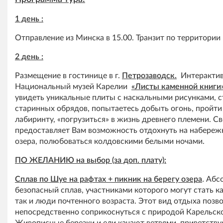
1 день :
Отправление из Минска в 15.00. Транзит по территории
2 день :
Размещение в гостинице в г.
Петрозаводск.
Интерактивн
Национальный музей Карелии
«Листы каменной книги»
увидеть уникальные плиты с наскальными рисунками, с
старинных обрядов, попытаетесь добыть огонь, пройти
лабиринту, «погрузиться» в жизнь древнего племени. С
предоставляет Вам возможность отдохнуть на набере
озера, полюбоваться колдовскими белыми ночами.
ПО ЖЕЛАНИЮ на выбор (за доп. плату):
Сплав по Шуе на рафтах + пикник на берегу озера
.
Абс
безопасный сплав, участниками которого могут стать ка
так и люди почтенного возраста. Этот вид отдыха позв
непосредственно соприкоснуться с природой Карельско