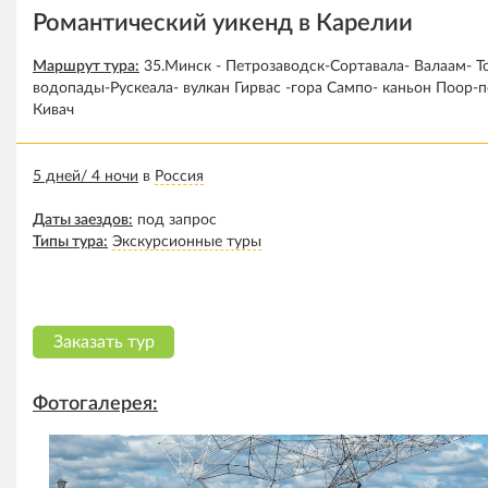
Туры в Турцию
Романтический уикенд в Карелии
Туры в Египет
Маршрут тура:
35.Минск - Петрозаводск-Сортавала- Валаам- Т
Туры во Вьетнам
водопады-Рускеала- вулкан Гирвас -гора Сампо- каньон Поор-
Кивач
Туры в Санкт-Петербург
Каталог стран
5 дней/ 4 ночи
в
Россия
Контакты
Даты заездов:
под запрос
Типы тура:
Экскурсионные туры
Заказать тур
Фотогалерея: