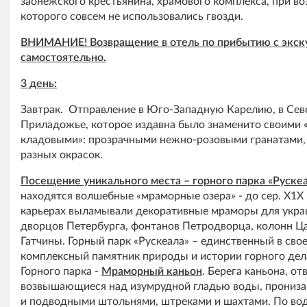
заонежского крестьянина, храмового комплекса, при в
которого совсем не использовались гвозди.
ВНИМАНИЕ! Возвращение в отель по прибытию с экс
самостоятельно.
3 день:
Завтрак. Отправление в Юго-Западную Карелию, в Сев
Приладожье, которое издавна было знаменито своими
кладовыми»: прозрачными нежно-розовыми гранатами,
разных окрасок.
Посещение уникального места – горного парка «Рускеа
находятся волшебные «мраморные озера» - до сер. Х1Х в
карьерах выламывали декоративные мраморы для укра
дворцов Петербурга, фонтанов Петродворца, колонн Ца
Гатчины. Горный парк «Рускеала» – единственный в сво
комплексный памятник природы и истории горного де
Горного парка -
Мраморный каньон
. Берега каньона, от
возвышающиеся над изумрудной гладью воды, прониз
и подводными штольнями, штреками и шахтами. По вод