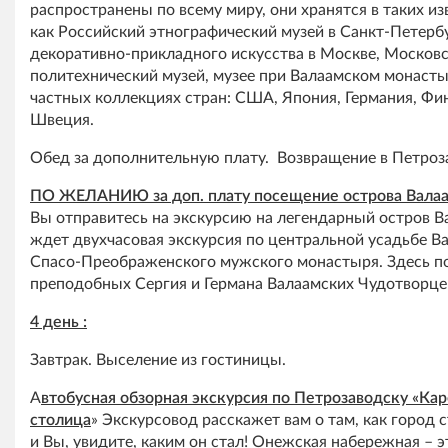
распространены по всему миру, они хранятся в таких и
как Российский этнографический музей в Санкт-Петербу
декоративно-прикладного искусства в Москве, Москов
политехнический музей, музее при Валаамском монастыр
частных коллекциях стран: США, Япония, Германия, Фи
Швеция.
Обед за дополнительную плату. Возвращение в Петроз
ПО ЖЕЛАНИЮ за доп. плату посещение острова Валаа
Вы отправитесь на экскурсию на легендарный остров В
ждет двухчасовая экскурсия по центральной усадьбе В
Спасо-Преображенского мужского монастыря. Здесь п
преподобных Сергия и Германа Валаамских Чудотворце
4 день :
Завтрак. Выселение из гостиницы.
А
втобусная обзорная экскурсия по Петрозаводску «Ка
столица
» Экскурсовод расскажет вам о там, как город 
и Вы, увидите, каким он стал! Онежская набережная – э