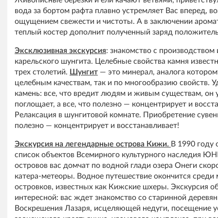
Живописные березки и ели качают ветвями, приветствуя
вода за бортом рафта плавно устремляет Вас вперед, в
ощущением свежести и чистоты. А в заключении аромат
теплый костер дополнит полученный заряд положител
Эксклюзивная экскурсия
: знакомство с производством 
карельского шунгита. Целебные свойства камня извест
трех столетий.
Шунгит
— это минерал, аналога которому
целебным качествам, так и по многообразию свойств. 
камень: все, что вредит людям и живым существам, он 
поглощает, а все, что полезно — концентрирует и восст
Релаксация в шунгитовой комнате. Приобретение сувен
полезно — концентрирует и восстанавливает!
Экскурсия на легендарные острова Кижи
.
В 1990 году 
список объектов Всемирного культурного наследия Ю
островов вас домчат по водной глади озера Онеги ско
катера-метеоры. Водное путешествие окончится среди
островков, известных как Кижские шхеры. Экскурсия о
интересной: вас ждет знакомство со старинной деревя
Воскрешения Лазаря, исцеляющей недуги, посещение 